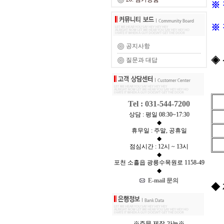
※
※
공지사항
◈
질문과 대답
Tel : 031-544-7200
상담 : 평일 08:30~17:30
◆
휴무일 : 주말, 공휴일
◆
점심시간 : 12시 ~ 13시
◆
포천 소흘읍 광릉수목원로 1158-49
◆
E-mail 문의
◆ 
※주문 제작 가능※