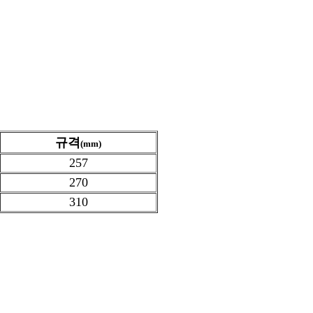
규격
(mm)
257
270
310