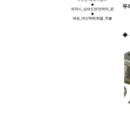
◆
두께
제작시_상세도면/연락처_必
◆
배송_대신택배/화물_착불
◈