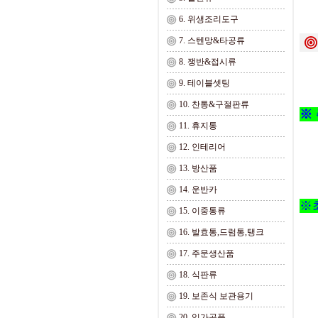
6. 위생조리도구
7. 스텐망&타공류
8. 쟁반&접시류
9. 테이블셋팅
10. 찬통&구절판류
※
11. 휴지통
12. 인테리어
13. 방산품
14. 운반카
※최
15. 이중통류
16. 발효통,드럼통,탱크
17. 주문생산품
18. 식판류
19. 보존식 보관용기
20. 임가공품