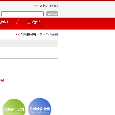
9. 테이블셋팅
>
뒤쉬카바신형
주문