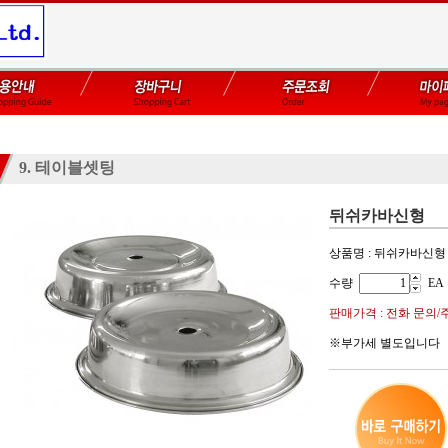
9. 테이블셋팅
뒤쉬카바신형
상품명 : 뒤쉬카바신형
수량
EA
판매가격 : 전화 문의/
※부가세 별도입니다