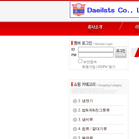
보안접속
회원가입
|
ID/PW 찾기
1. 냉면기
2. 밥&국&찬그릇류
3. 냄비류
4. 컵류 / 깔대기류
5. 불판류