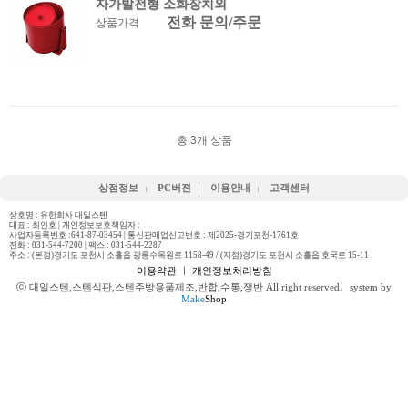
자가발전형 소화장치외
전화 문의/주문
상품가격
총
3
개 상품
상점정보
PC버젼
이용안내
고객센터
상호명 : 유한회사 대일스텐
대표 : 최인호 | 개인정보보호책임자 :
사업자등록번호 :641-87-03454 | 통신판매업신고번호 : 제2025-경기포천-1761호
전화 :
031-544-7200
| 팩스 : 031-544-2287
주소 : (본점)경기도 포천시 소흘읍 광릉수목원로 1158-49 / (지점)경기도 포천시 소흘읍 호국로 15-11
이용약관
ㅣ
개인정보처리방침
ⓒ 대일스텐,스텐식판,스텐주방용품제조,반합,수통,쟁반 All right reserved.
system by
Make
Shop