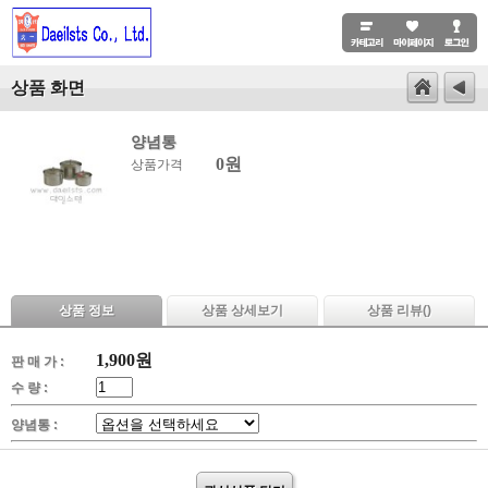
상품 화면
양념통
0원
상품가격
상품 정보
상품 상세보기
상품 리뷰(
)
1,900
원
판 매 가 :
수 량 :
양념통 :