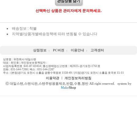
관심상품 담기
선택하신 상품은 관리자에게 문의하세요.
배송정보 : 착불
지역별/상품개별배송정책에 따라 변동될 수 있습니다
상점정보
PC버젼
이용안내
고객센터
상호명 : 유한회사 대일스텐
대표 : 최인호 | 개인정보보호책임자 :
사업자등록번호 :641-87-03454 | 통신판매업신고번호 : 제2025-경기포천-1761호
전화 :
031-544-7200
| 팩스 : 031-544-2287
주소 : (본점)경기도 포천시 소흘읍 광릉수목원로 1158-49 / (지점)경기도 포천시 소흘읍 호국로 15-11
이용약관
ㅣ
개인정보처리방침
ⓒ 대일스텐,스텐식판,스텐주방용품제조,반합,수통,쟁반 All right reserved.
system by
Make
Shop