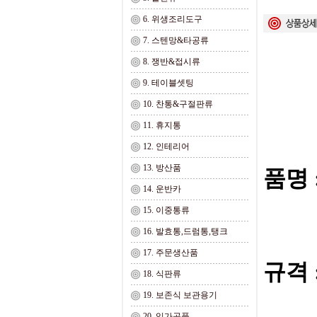
6. 위생조리도구
7. 스텐망&타공류
8. 쟁반&접시류
9. 테이블셋팅
10. 찬통&구절판류
11. 휴지통
12. 인테리어
13. 방산품
품명 
14. 운반카
15. 이중통류
16. 발효통,드럼통,탱크
17. 주문생산품
규격 :
18. 식판류
19. 보존식 보관용기
20. 임가공품