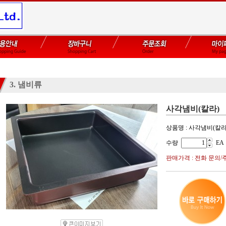
3. 냄비류
사각냄비(칼라)
상품명 : 사각냄비(칼라
수량
EA
판매가격 : 전화 문의/