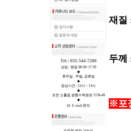
재질 :
공지사항
질문과 대답
두께 :
Tel : 031-544-7200
상담 : 평일 08:30~17:30
◆
휴무일 : 주말, 공휴일
◆
점심시간 : 12시 ~ 13시
◆
포천 소흘읍 광릉수목원로 1158-49
◆
※포장
E-mail 문의
※주문 제작 가능※