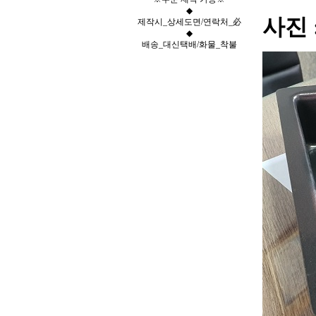
◆
사진 
제작시_상세도면/연락처_必
◆
배송_대신택배/화물_착불