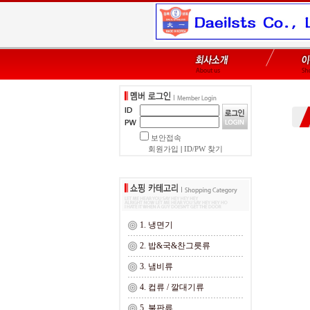
보안접속
회원가입
|
ID/PW 찾기
1. 냉면기
2. 밥&국&찬그릇류
3. 냄비류
4. 컵류 / 깔대기류
5. 불판류