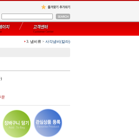
3. 냄비류
>
사각냄비(칼라)
)
주문