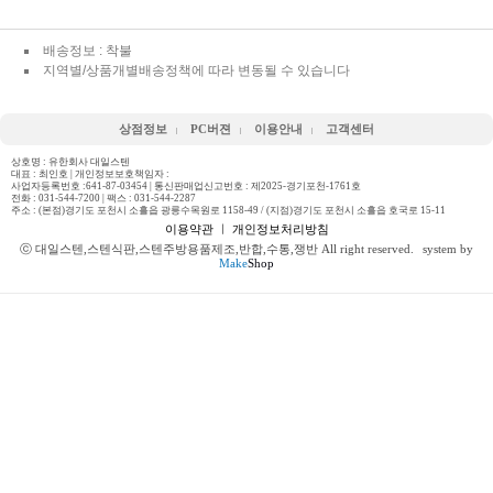
배송정보 : 착불
지역별/상품개별배송정책에 따라 변동될 수 있습니다
상점정보
PC버젼
이용안내
고객센터
상호명 : 유한회사 대일스텐
대표 : 최인호 | 개인정보보호책임자 :
사업자등록번호 :641-87-03454 | 통신판매업신고번호 : 제2025-경기포천-1761호
전화 :
031-544-7200
| 팩스 : 031-544-2287
주소 : (본점)경기도 포천시 소흘읍 광릉수목원로 1158-49 / (지점)경기도 포천시 소흘읍 호국로 15-11
이용약관
ㅣ
개인정보처리방침
ⓒ 대일스텐,스텐식판,스텐주방용품제조,반합,수통,쟁반 All right reserved.
system by
Make
Shop