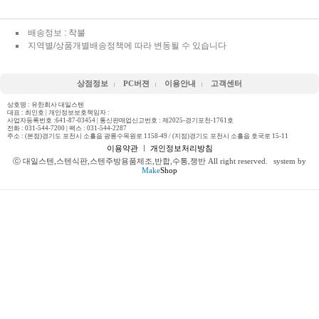
배송정보 : 착불
지역별/상품개별배송정책에 따라 변동될 수 있습니다
상점정보
PC버젼
이용안내
고객센터
상호명 : 유한회사 대일스텐
대표 : 최인호 | 개인정보보호책임자 :
사업자등록번호 :641-87-03454 | 통신판매업신고번호 : 제2025-경기포천-1761호
전화 :
031-544-7200
| 팩스 : 031-544-2287
주소 : (본점)경기도 포천시 소흘읍 광릉수목원로 1158-49 / (지점)경기도 포천시 소흘읍 호국로 15-11
이용약관
ㅣ
개인정보처리방침
ⓒ 대일스텐,스텐식판,스텐주방용품제조,반합,수통,쟁반 All right reserved.
system by
Make
Shop