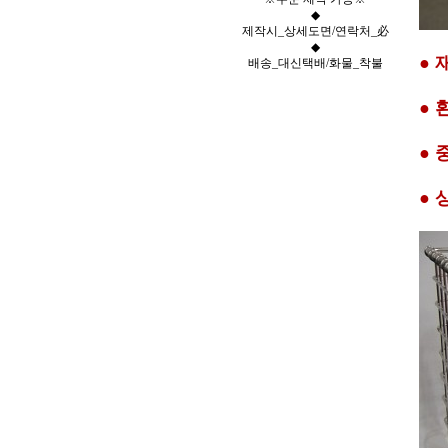
◆
제작시_상세도면/연락처_必
◆
● 
배송_대신택배/화물_착불
● 
● 
● 