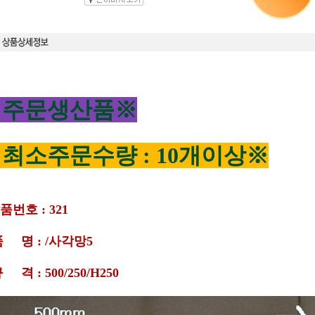
※주문생산품※
최소주문수량 : 10개이상※
품번호 : 321
품 명 : /사각망5
규 격 : 500/250/H250