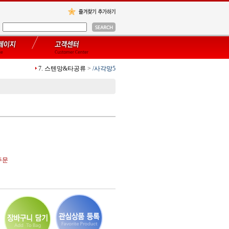
7. 스텐망&타공류
>
/사각망5
주문