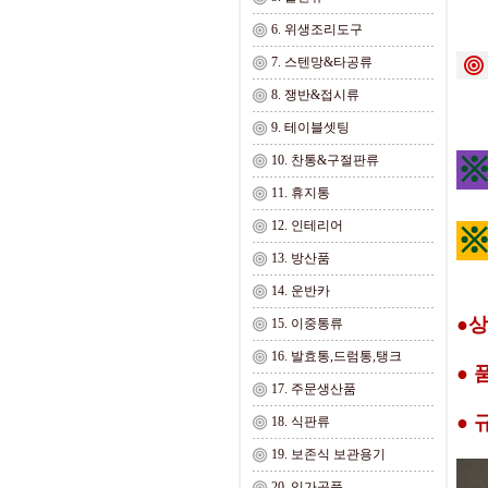
6. 위생조리도구
7. 스텐망&타공류
8. 쟁반&접시류
9. 테이블셋팅
10. 찬통&구절판류
11. 휴지통
12. 인테리어
※
13. 방산품
14. 운반카
●상
15. 이중통류
16. 발효통,드럼통,탱크
● 
17. 주문생산품
● 
18. 식판류
19. 보존식 보관용기
20. 임가공품