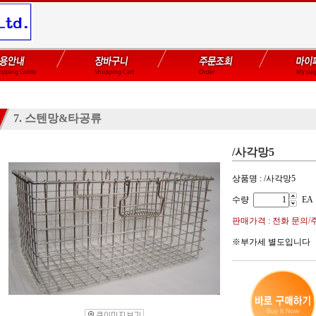
7. 스텐망&타공류
/사각망5
상품명 : /사각망5
수량
EA
판매가격 : 전화 문의/
※부가세 별도입니다