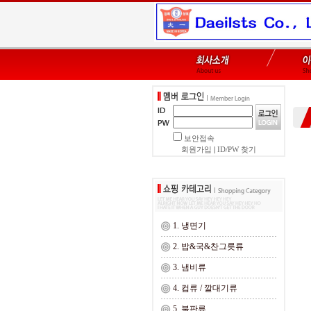
보안접속
회원가입
|
ID/PW 찾기
1. 냉면기
2. 밥&국&찬그릇류
3. 냄비류
4. 컵류 / 깔대기류
5. 불판류