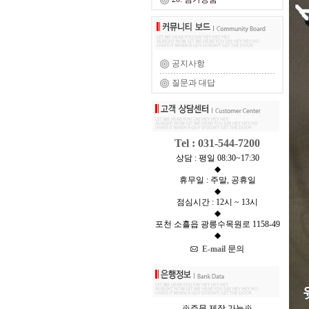
공지사항
질문과 대답
Tel : 031-544-7200
상담 : 평일 08:30~17:30
◆
휴무일 : 주말, 공휴일
◆
점심시간 : 12시 ~ 13시
◆
포천 소흘읍 광릉수목원로 1158-49
◆
E-mail 문의
※주문 제작 가능※