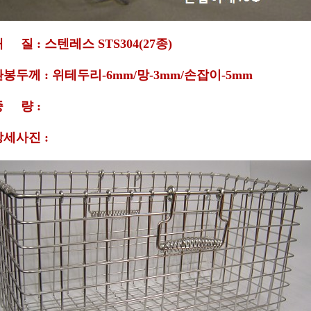
재 질 : 스텐레스 STS304(27종)
환봉두께 : 위테두리-6mm/망-3mm/손잡이-5mm
중 량 :
상세사진 :