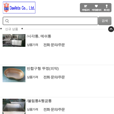
검색
신규 상품
/사각통, 메쉬통
전화 문의/주문
상품가격
반합구형 뚜껑(피막)
전화 문의/주문
상품가격
/불림통&헹굼통
전화 문의/주문
상품가격