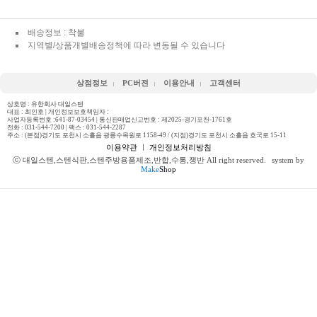
배송정보 : 착불
지역별/상품개별배송정책에 따라 변동될 수 있습니다
상점정보
PC버젼
이용안내
고객센터
상호명 : 유한회사 대일스텐
대표 : 최인호 | 개인정보보호책임자 :
사업자등록번호 :641-87-03454 | 통신판매업신고번호 : 제2025-경기포천-1761호
전화 :
031-544-7200
| 팩스 : 031-544-2287
주소 : (본점)경기도 포천시 소흘읍 광릉수목원로 1158-49 / (지점)경기도 포천시 소흘읍 호국로 15-11
이용약관
ㅣ
개인정보처리방침
ⓒ 대일스텐,스텐식판,스텐주방용품제조,반합,수통,쟁반 All right reserved.
system by
Make
Shop