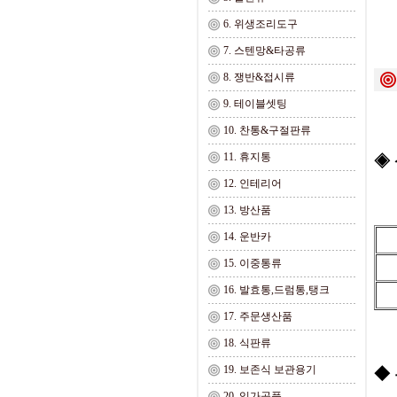
6. 위생조리도구
7. 스텐망&타공류
8. 쟁반&접시류
9. 테이블셋팅
10. 찬통&구절판류
11. 휴지통
◈
12. 인테리어
13. 방산품
14. 운반카
15. 이중통류
16. 발효통,드럼통,탱크
17. 주문생산품
18. 식판류
19. 보존식 보관용기
◆ 
20. 임가공품