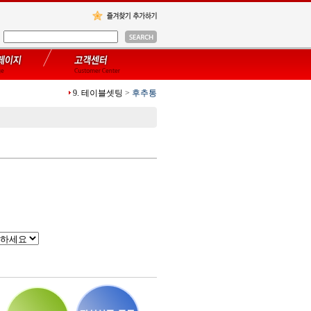
9. 테이블셋팅
>
후추통