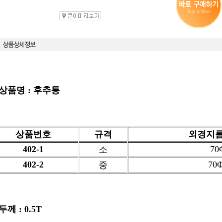
 상품명 : 후추통
상품번호
규격
외경지름
402-1
70
소
402-2
70Φ
중
두께 : 0.5T