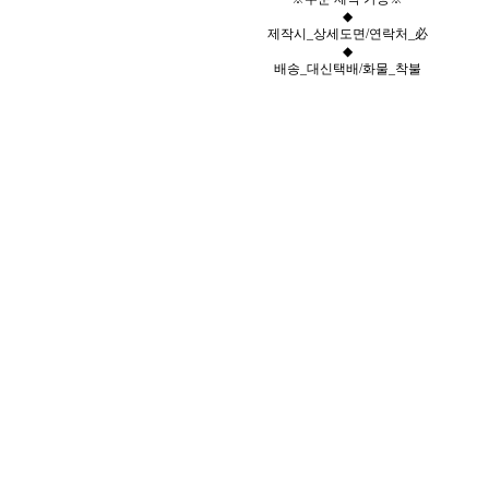
◆
제작시_상세도면/연락처_必
◆
배송_대신택배/화물_착불