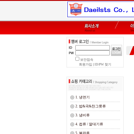
보안접속
회원가입
|
ID/PW 찾기
1. 냉면기
2. 밥&국&찬그릇류
3. 냄비류
4. 컵류 / 깔대기류
5. 불판류