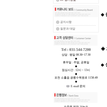
◈ 
공지사항
중
질문과 대답
◈ 
Tel : 031-544-7200
상담 : 평일 08:30~17:30
◆
휴무일 : 주말, 공휴일
◆
◆
점심시간 : 12시 ~ 13시
◆
포천 소흘읍 광릉수목원로 1158-49
◆
E-mail 문의
※주문 제작 가능※