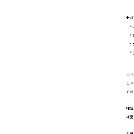
◆ 
* 
* 
* 
* 
스테
견고
위생
대일
제품
전국