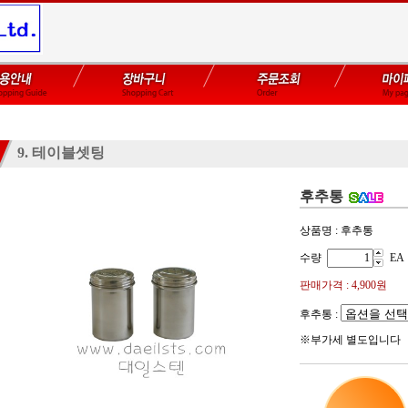
9. 테이블셋팅
후추통
상품명 : 후추통
수량
EA
판매가격 :
4,900
원
후추통 :
※부가세 별도입니다