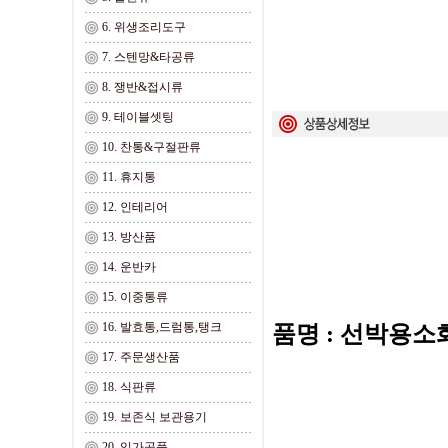
6. 위생조리도구
7. 스텐망&타공류
8. 쟁반&접시류
9. 테이블셋팅
10. 찬통&구절판류
11. 휴지통
12. 인테리어
13. 방산품
14. 운반카
15. 이중통류
16. 발효통,드럼통,탱크
품명 : 선박용
17. 주문생산품
18. 식판류
19. 보존식 보관용기
20. 임가공품