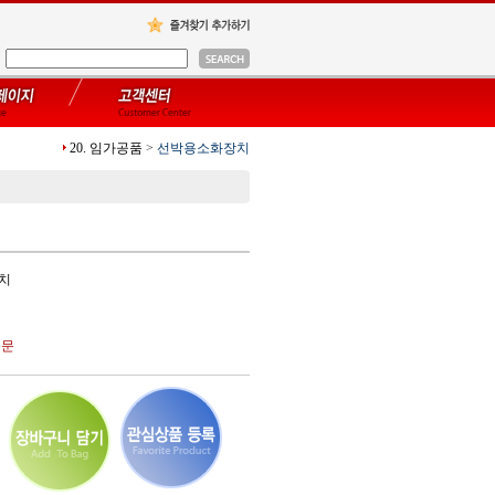
20. 임가공품
>
선박용소화장치
장치
주문