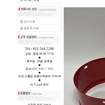
공지사항
질문과 대답
Tel : 031-544-7200
상담 : 평일 08:30~17:30
◆
휴무일 : 주말, 공휴일
◆
점심시간 : 12시 ~ 13시
◆
포천 소흘읍 광릉수목원로 1158-49
◆
E-mail 문의
※주문 제작 가능※