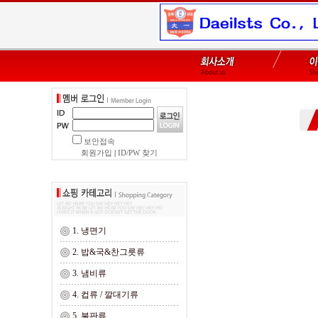
보안접속
회원가입
|
ID/PW 찾기
1. 냉면기
2. 밥&국&찬그릇류
3. 냄비류
4. 컵류 / 깔대기류
5. 불판류