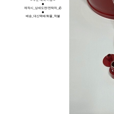
◆
제작시_상세도면/연락처_必
◆
배송_대신택배/화물_착불