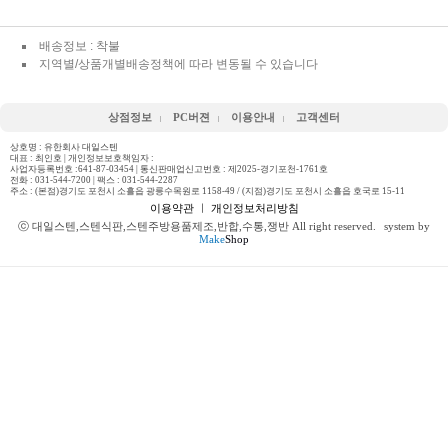
배송정보 : 착불
지역별/상품개별배송정책에 따라 변동될 수 있습니다
상점정보
PC버젼
이용안내
고객센터
상호명 : 유한회사 대일스텐
대표 : 최인호 | 개인정보보호책임자 :
사업자등록번호 :641-87-03454 | 통신판매업신고번호 : 제2025-경기포천-1761호
전화 :
031-544-7200
| 팩스 : 031-544-2287
주소 : (본점)경기도 포천시 소흘읍 광릉수목원로 1158-49 / (지점)경기도 포천시 소흘읍 호국로 15-11
이용약관
ㅣ
개인정보처리방침
ⓒ 대일스텐,스텐식판,스텐주방용품제조,반합,수통,쟁반 All right reserved.
system by
Make
Shop