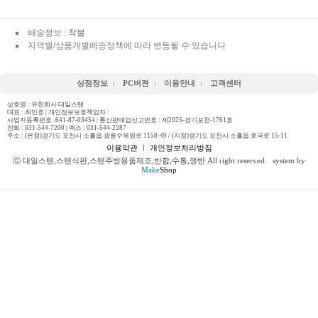
배송정보 : 착불
지역별/상품개별배송정책에 따라 변동될 수 있습니다
상점정보
PC버젼
이용안내
고객센터
상호명 : 유한회사 대일스텐
대표 : 최인호 | 개인정보보호책임자 :
사업자등록번호 :641-87-03454 | 통신판매업신고번호 : 제2025-경기포천-1761호
전화 :
031-544-7200
| 팩스 : 031-544-2287
주소 : (본점)경기도 포천시 소흘읍 광릉수목원로 1158-49 / (지점)경기도 포천시 소흘읍 호국로 15-11
이용약관
ㅣ
개인정보처리방침
ⓒ 대일스텐,스텐식판,스텐주방용품제조,반합,수통,쟁반 All right reserved.
system by
Make
Shop