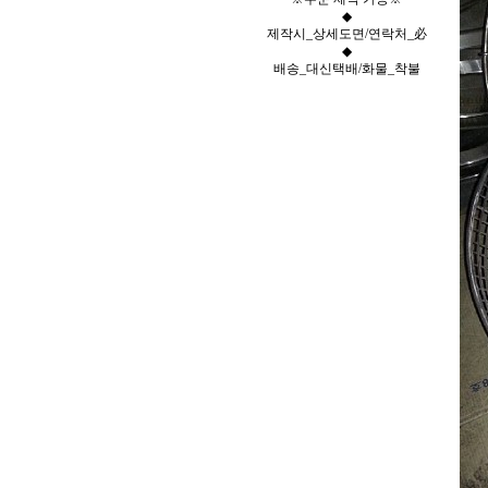
◆
제작시_상세도면/연락처_必
◆
배송_대신택배/화물_착불