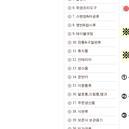
6. 위생조리도구
7. 스텐망&타공류
8. 쟁반&접시류
9. 테이블셋팅
10. 찬통&구절판류
11. 휴지통
12. 인테리어
13. 방산품
① 
14. 운반카
15. 이중통류
16. 발효통,드럼통,탱크
②
17. 주문생산품
18. 식판류
③ 
19. 보존식 보관용기
20. 임가공품