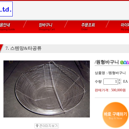
7. 스텐망&타공류
/원형바구니
상품명 : /원형바구니
수량
EA
판매가격 :
500,000원