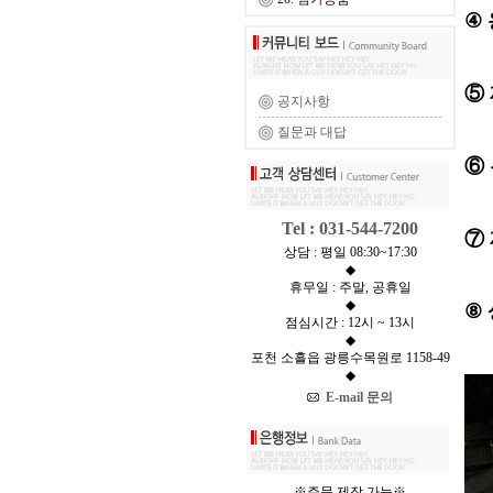
④
⑤
공지사항
질문과 대답
⑥
Tel : 031-544-7200
⑦ 
상담 : 평일 08:30~17:30
◆
휴무일 : 주말, 공휴일
◆
⑧
점심시간 : 12시 ~ 13시
◆
포천 소흘읍 광릉수목원로 1158-49
◆
E-mail 문의
※주문 제작 가능※